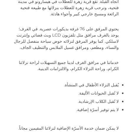
اتجاه القبلة. تقع قرية زهرة للعطلات في هيسارونو في مدينة
فتحية، وترحب قرية زهرة للعطلات بنزلائها مع طبيعة فتحية
الرائعة ومسبح خارجي كبير وأجواء هادئة.
يحتوي المرفق على 76 غرفة بديكورات عصرية. في الغرف؛
يوجد بالغرف مرافق مثل تلفزيون LCD وبث فضائي وإنترنت
لاسلكي. كما يوفر المرفق لنزلائه حوض سباحة منفصل للرجال
والنساء، ومطعم، ومرافق غسيل الملابس والتنظيف الجاف.
خدماتنا في مرافق الغرف لدينا جميع التسهيلات لراحة نزلائنا
الكرام، وراحة النزلاء الكرام، والالتزامات الدينية.
يُقبل النزلاء الأطفال في المنشأة.
لا تُقبل الحيوانات الأليفة.
لا تُقبل الكلاب الإرشادية.
لا يتم توفير أسرّة إضافية.
لا يمكن ضمان خدمة الأسرّة الإضافية لنزلائنا المقيمين مجاناً.