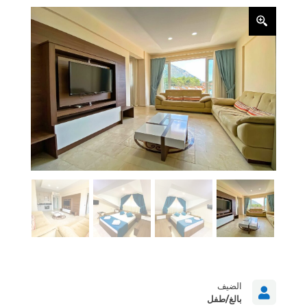
الضيف

بالغ/طفل