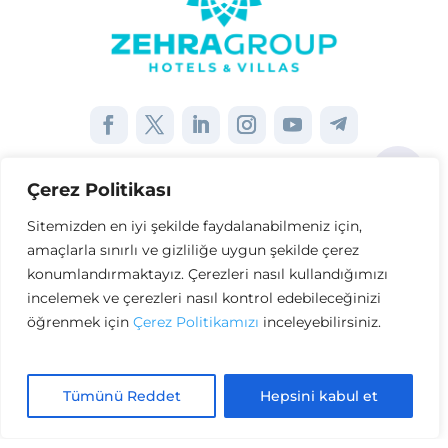
Çerez Politikası
Sayfalar
Sitemizden en iyi şekilde faydalanabilmeniz için,
amaçlarla sınırlı ve gizliliğe uygun şekilde çerez
Kurumsal
konumlandırmaktayız. Çerezleri nasıl kullandığımızı
incelemek ve çerezleri nasıl kontrol edebileceğinizi
Diğer Bağlantılar
öğrenmek için
Çerez Politikamızı
inceleyebilirsiniz.
Tümünü Reddet
Hepsini kabul et
Copyright © Zehra Group. Tüm Hakları
Saklıdır