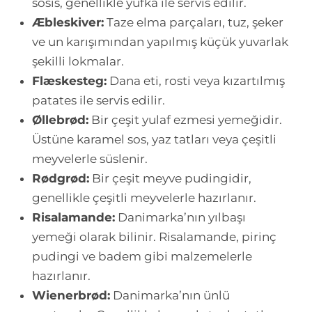
sosis, genellikle yufka ile servis edilir.
Æbleskiver:
Taze elma parçaları, tuz, şeker
ve un karışımından yapılmış küçük yuvarlak
şekilli lokmalar.
Flæskesteg:
Dana eti, rosti veya kızartılmış
patates ile servis edilir.
Øllebrød:
Bir çeşit yulaf ezmesi yemeğidir.
Üstüne karamel sos, yaz tatları veya çeşitli
meyvelerle süslenir.
Rødgrød:
Bir çeşit meyve pudingidir,
genellikle çeşitli meyvelerle hazırlanır.
Risalamande:
Danimarka’nın yılbaşı
yemeği olarak bilinir. Risalamande, pirinç
pudingi ve badem gibi malzemelerle
hazırlanır.
Wienerbrød:
Danimarka’nın ünlü