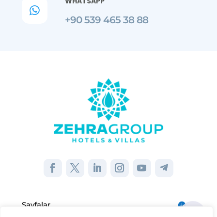
WHATSAPP

+90 539 465 38 88
Sayfalar