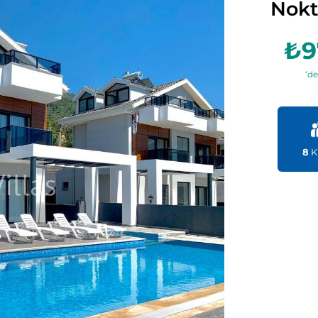
Nokt
₺9
‘de
8
Ki