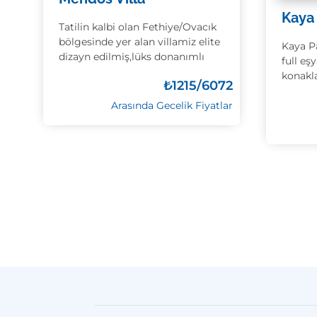
Kaya
Tatilin kalbi olan Fethiye/Ovacık
bölgesinde yer alan villamiz elite
Kaya P
dizayn edilmiş,lüks donanımlı
full eş
konakla
₺
1215/6072
Arasında Gecelik Fiyatlar