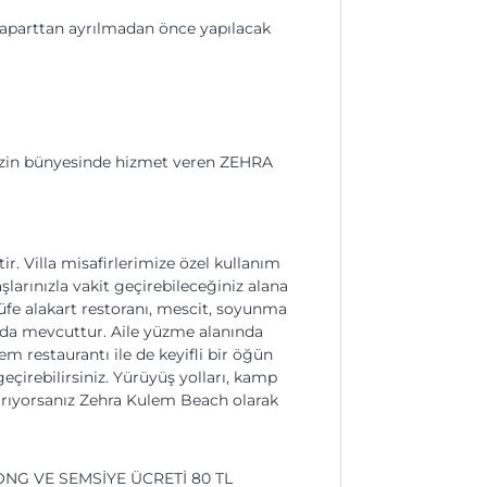
an/aparttan ayrılmadan önce yapılacak
imizin bünyesinde hizmet veren ZEHRA
r. Villa misafirlerimize özel kullanım
arınızla vakit geçirebileceğiniz alana
 büfe alakart restoranı, mescit, soyunma
ı da mevcuttur. Aile yüzme alanında
 restaurantı ile de keyifli bir öğün
geçirebilirsiniz. Yürüyüş yolları, kamp
s arıyorsanız Zehra Kulem Beach olarak
NG VE SEMSİYE ÜCRETİ 80 TL