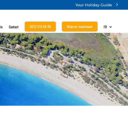
Your Holiday Guide
0252 616 68 99
Réserver maintenant
ie
Contact
FR