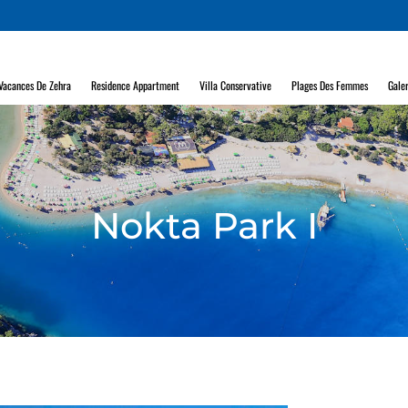
 Vacances De Zehra
Residence Appartment
Villa Conservative
Plages Des Femmes
Galer
Nokta Park I