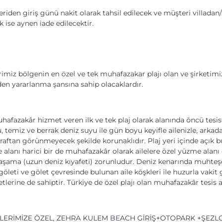
teriden giriş günü nakit olarak tahsil edilecek ve müşteri villad
k ise aynen iade edilecektir.
erimiz bölgenin en özel ve tek muhafazakar plajı olan ve şirket
en yararlanma şansına sahip olacaklardır.
azakâr hizmet veren ilk ve tek plaj olarak alanında öncü tesisti
iz ve berrak deniz suyu ile gün boyu keyifle ailenizle, arkadaşl
ş taraftan görünmeyecek şekilde korunaklıdır. Plaj yeri içinde açık
alanı harici bir de muhafazakâr olarak ailelere özel yüzme alan
şama (uzun deniz kıyafeti) zorunludur. Deniz kenarında muhteşem
 göleti ve gölet çevresinde bulunan aile köşkleri ile huzurla vakit 
etlerine de sahiptir. Türkiye de özel plajı olan muhafazakâr tesi
RLERİMİZE ÖZEL, ZEHRA KULEM BEACH GİRİŞ+OTOPARK +ŞEZLO