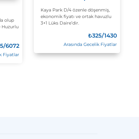
Kaya Park D/4 özenle döşenmiş,
ekonomik fiyatı ve ortak havuzlu
a olup
3+1 Lüks Daire’dir.
e Huzurlu
₺
325/1430
Arasında Gecelik Fiyatlar
15/6072
k Fiyatlar