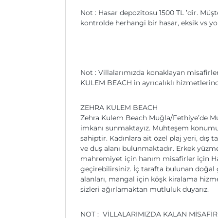
Not : Hasar depozitosu 1500 TL ’dir. Müş
kontrolde herhangi bir hasar, eksik vs yo
Not : Villalarımızda konaklayan misafirl
KULEM BEACH in ayrıcalıklı hizmetlerind
ZEHRA KULEM BEACH
Zehra Kulem Beach Muğla/Fethiye’de Muhaf
imkanı sunmaktayız. Muhteşem konumu, tem
sahiptir. Kadınlara ait özel plaj yeri, dı
ve duş alanı bulunmaktadır. Erkek yüzme 
mahremiyet için hanım misafirler için Ha
geçirebilirsiniz. İç tarafta bulunan doğal
alanları, mangal için köşk kiralama hizm
sizleri ağırlamaktan mutluluk duyarız.
NOT : VİLLALARIMIZDA KALAN MİSAFİ