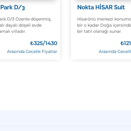
 Park D/3
Nokta HİSAR Suit
ark D/3 Özenle döşenmiş,
Hisarönü merkezi konumd
yalı dayalı döşeli evde
bir o kadar Doğa içersind
malı villadır.
bir tatil olanağı sunar.
₺
325/1430
₺
12
Arasında Gecelik Fiyatlar
Arasında Geceli