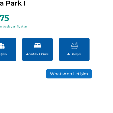
a Park I
75
n başlayan fiyatlar
şilik
4
Yatak Odası
4
Banyo
WhatsApp İletişim