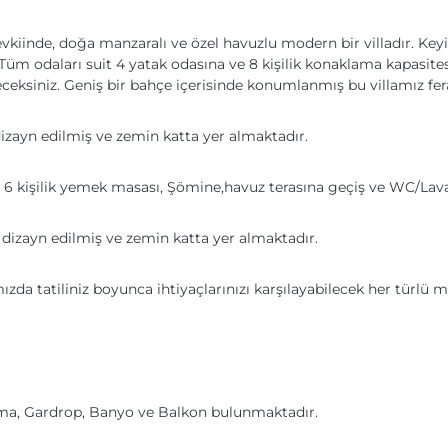
iinde, doğa manzaralı ve özel havuzlu modern bir villadır. Keyifl
Tüm odaları suit 4 yatak odasına ve 8 kişilik konaklama kapasit
eceksiniz. Geniş bir bahçe içerisinde konumlanmış bu villamız fer
dizayn edilmiş ve zemin katta yer almaktadır.
, 6 kişilik yemek masası, Şömine,havuz terasına geçiş ve WC/La
 dizayn edilmiş ve zemin katta yer almaktadır.
ızda tatiliniz boyunca ihtiyaçlarınızı karşılayabilecek her türlü 
 Klima, Gardrop, Banyo ve Balkon bulunmaktadır.