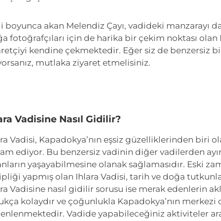
i boyunca akan Melendiz Çayı, vadideki manzarayı dah
a fotoğrafçıları için de harika bir çekim noktası olan 
aretçiyi kendine çekmektedir. Eğer siz de benzersiz
iyorsanız, mutlaka ziyaret etmelisiniz.
ara Vadisine Nasıl Gidilir?
ara Vadisi, Kapadokya’nın eşsiz güzelliklerinden biri 
am ediyor. Bu benzersiz vadinin diğer vadilerden ayır
anların yaşayabilmesine olanak sağlamasıdır. Eski za
ipliği yapmış olan Ihlara Vadisi, tarih ve doğa tutkunla
ara Vadisine nasıl gidilir sorusu ise merak edenlerin a
ukça kolaydır ve çoğunlukla Kapadokya’nın merkezi 
enlenmektedir. Vadide yapabileceğiniz aktiviteler ar