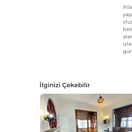
Ihl
yaş
olu
bel
alan
izl
gür
İlginizi Çekebilir