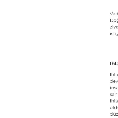
Vad
Doğ
ziy
ist
Ihl
Ihl
dev
ins
sah
Ihl
old
düz