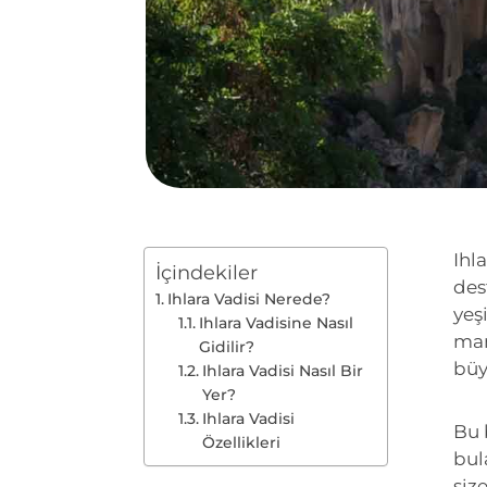
Ihl
İçindekiler
des
Ihlara Vadisi Nerede?
yeş
Ihlara Vadisine Nasıl
man
Gidilir?
büy
Ihlara Vadisi Nasıl Bir
Yer?
Ihlara Vadisi
Bu 
Özellikleri
bul
siz