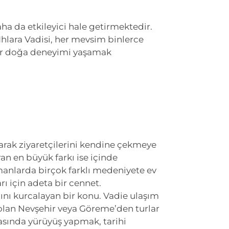
a da etkileyici hale getirmektedir.
Ihlara Vadisi, her mevsim binlerce
 bir doğa deneyimi yaşamak
olarak ziyaretçilerini kendine çekmeye
an en büyük farkı ise içinde
manlarda birçok farklı medeniyete ev
rı için adeta bir cennet.
klını kurcalayan bir konu. Vadie ulaşım
olan Nevşehir veya Göreme’den turlar
asında yürüyüş yapmak, tarihi