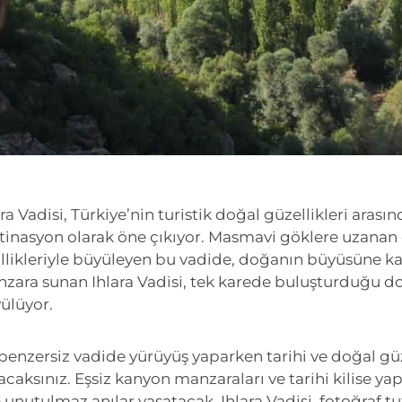
ara Vadisi, Türkiye’nin turistik doğal güzellikleri aras
tinasyon olarak öne çıkıyor. Masmavi göklere uzanan 
illikleriyle büyüleyen bu vadide, doğanın büyüsüne ka
zara sunan Ihlara Vadisi, tek karede buluşturduğu doğa
ülüyor.
benzersiz vadide yürüyüş yaparken tarihi ve doğal güze
acaksınız. Eşsiz kanyon manzaraları ve tarihi kilise yap
e unutulmaz anılar yaşatacak. Ihlara Vadisi, fotoğraf tu