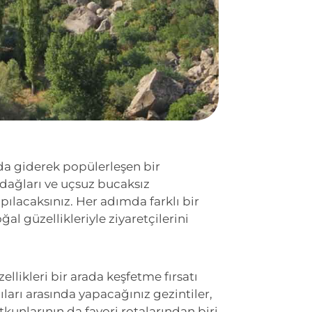
ında giderek popülerleşen bir
dağları ve uçsuz bucaksız
pılacaksınız. Her adımda farklı bir
l güzellikleriyle ziyaretçilerini
llikleri bir arada keşfetme fırsatı
ıları arasında yapacağınız gezintiler,
tkunlarının da favori rotalarından biri