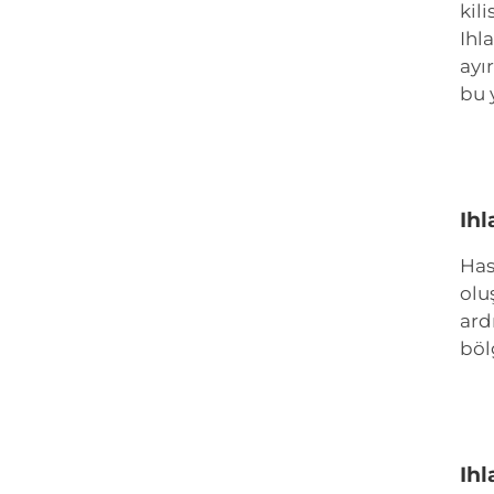
kil
Ihl
ayı
bu 
Ihl
Has
olu
ard
böl
Ihl