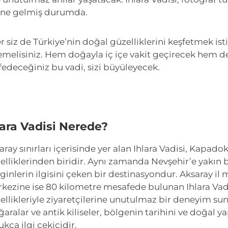
ine gelmiş durumda.
r siz de Türkiye’nin doğal güzelliklerini keşfetmek ist
emelisiniz. Hem doğayla iç içe vakit geçirecek hem d
fedeceğiniz bu vadi, sizi büyüleyecek.
lara Vadisi Nerede?
aray sınırları içerisinde yer alan Ihlara Vadisi, Kapad
elliklerinden biridir. Aynı zamanda Nevşehir’e yakın 
ginlerin ilgisini çeken bir destinasyondur. Aksaray il
kezine ise 80 kilometre mesafede bulunan Ihlara Vad
ellikleriyle ziyaretçilerine unutulmaz bir deneyim sun
aralar ve antik kiliseler, bölgenin tarihini ve doğal ya
ukça ilgi çekicidir.