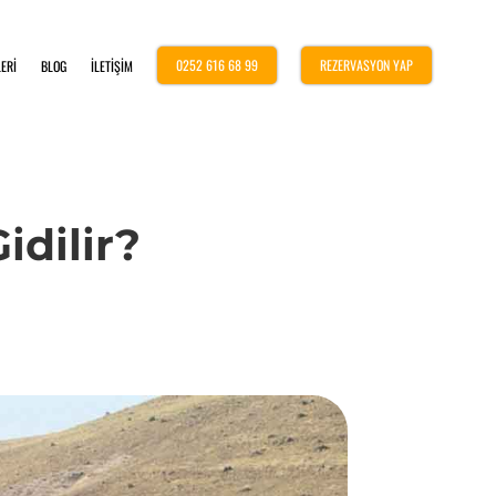
0252 616 68 99
REZERVASYON YAP
ERİ
BLOG
İLETİŞİM
idilir?