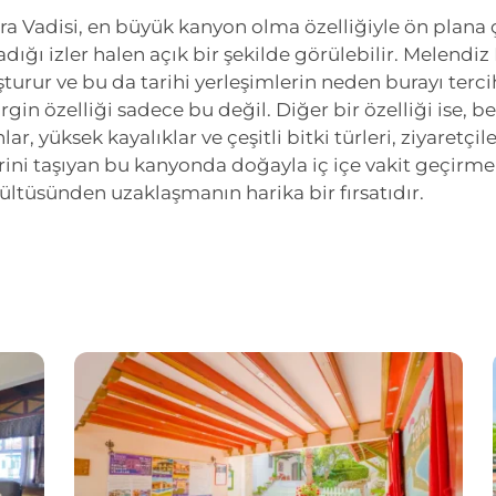
ara Vadisi, en büyük kanyon olma özelliğiyle ön plana 
adığı izler halen açık bir şekilde görülebilir. Melendi
şturur ve bu da tarihi yerleşimlerin neden burayı terci
irgin özelliği sadece bu değil. Diğer bir özelliği ise, b
lar, yüksek kayalıklar ve çeşitli bitki türleri, ziyaretçi
erini taşıyan bu kanyonda doğayla iç içe vakit geçirm
ültüsünden uzaklaşmanın harika bir fırsatıdır.