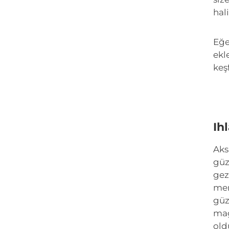
hal
Eğe
ekl
keş
Ih
Aks
güz
gez
mer
güz
mağ
old