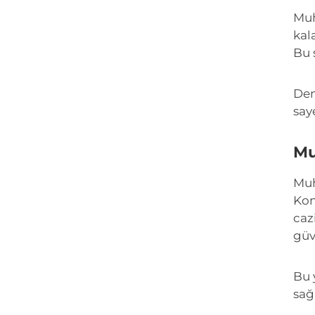
Muh
kal
Bu 
Den
say
Mu
Muh
Kon
cazi
güv
Bu 
sağ