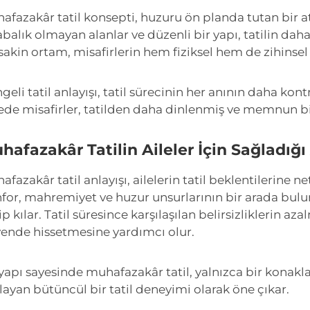
afazakâr tatil konsepti, huzuru ön planda tutan bir 
abalık olmayan alanlar ve düzenli bir yapı, tatilin da
sakin ortam, misafirlerin hem fiziksel hem de zihinsel
geli tatil anlayışı, tatil sürecinin her anının daha kont
ede misafirler, tatilden daha dinlenmiş ve memnun bir 
hafazakâr Tatilin Aileler İçin Sağladığı
afazakâr tatil anlayışı, ailelerin tatil beklentilerine ne
for, mahremiyet ve huzur unsurlarının bir arada bulunma
p kılar. Tatil süresince karşılaşılan belirsizliklerin aza
ende hissetmesine yardımcı olur.
yapı sayesinde muhafazakâr tatil, yalnızca bir konakl
layan bütüncül bir tatil deneyimi olarak öne çıkar.