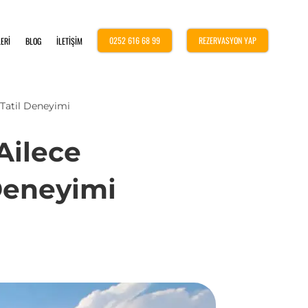
0252 616 68 99
REZERVASYON YAP
ERİ
BLOG
İLETİŞİM
 Tatil Deneyimi
Ailece
 Deneyimi