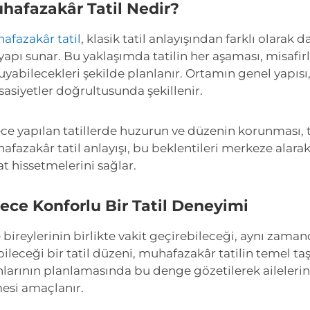
hafazakâr Tatil Nedir?
afazakâr tatil
, klasik tatil anlayışından farklı olarak 
 yapı sunar. Bu yaklaşımda tatilin her aşaması, misafirle
uyabilecekleri şekilde planlanır. Ortamın genel yapısı,
sasiyetler doğrultusunda şekillenir.
ece yapılan tatillerde huzurun ve düzenin korunması, ta
afazakâr tatil anlayışı, bu beklentileri merkeze alara
at hissetmelerini sağlar.
lece Konforlu Bir Tatil Deneyimi
e bireylerinin birlikte vakit geçirebileceği, aynı zama
bileceği bir tatil düzeni, muhafazakâr tatilin temel t
nlarının planlamasında bu denge gözetilerek ailelerin
esi amaçlanır.