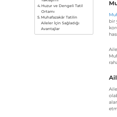
Mu
Huzur ve Dengeli Tatil
Ortamı
Muh
Muhafazakâr Tatilin
bir
Aileler İçin Sağladığı
kor
Avantajlar
has
Ail
Muh
rah
Ai
Ail
ola
ala
etm