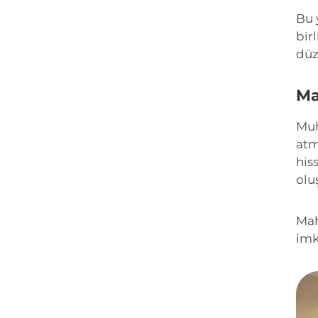
Bu 
bir
düz
Ma
Muh
atm
his
olu
Mah
imk