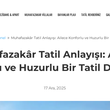
EZİDANS & APART
MUHAFAZAKAR VİLLALAR
BAYANLAR PLAJI
TATİL REHBERİNİZ
GAL
nel
Muhafazakâr Tatil Anlayışı: Ailece Konforlu ve Huzurlu Bir
9
azakâr Tatil Anlayışı: 
 ve Huzurlu Bir Tatil
17 Ara, 2025