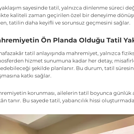
yaklaşım sayesinde tatil, yalnızca dinlenme süreci deği
likte kaliteli zaman geçirilen özel bir deneyime dönüşü
en, tatilin daha keyifli ve sorunsuz geçmesini sağlar.
hremiyetin Ön Planda Olduğu Tatil Ya
afazakâr tatil anlayışında mahremiyet, yalnızca fiziksel
osferden hizmet sunumuna kadar her detay, misafirle
sedebileceği şekilde planlanır. Bu durum, tatil süresin
şmasına katkı sağlar.
remiyetin korunması, ailelerin tatil boyunca günlük a
ân tanır. Bu sayede tatil, yabancılık hissi oluşturmad