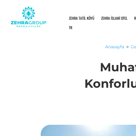
ZEHRA TATİL KÖYÜ
ZEHRA İSLAMİ OTEL
R
TR
Anasayfa
Ge
9
Muhaf
Konforlu