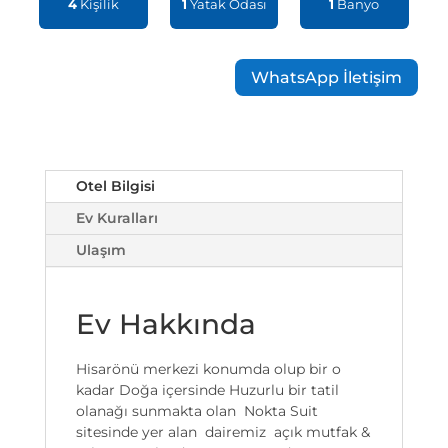
4
Kişilik
1
Yatak Odası
1
Banyo
WhatsApp İletişim
Otel Bilgisi
Ev Kuralları
Ulaşım
Ev Hakkında
Hisarönü merkezi konumda olup bir o
kadar Doğa içersinde Huzurlu bir tatil
olanağı sunmakta olan Nokta Suit
sitesinde yer alan dairemiz açık mutfak &