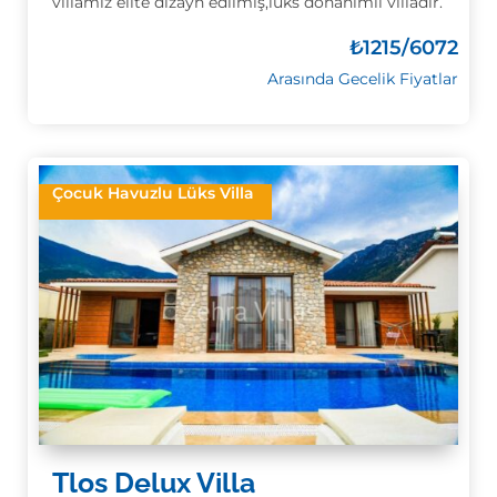
villamiz elite dizayn edilmiş,lüks donanımlı villadır.
₺
1215/6072
Arasında Gecelik Fiyatlar
Çocuk Havuzlu Lüks Villa
Tlos Delux Villa