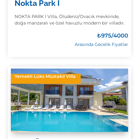
Nokta Park I
NOKTA PARK I Villa, Ölüdeniz/Ovacık mevkiinde,
doğa manzaralı ve özel havuzlu modern bir villadır.
₺
975/4000
Arasında Gecelik Fiyatlar
Yemekli Lüks Müstakil Villa