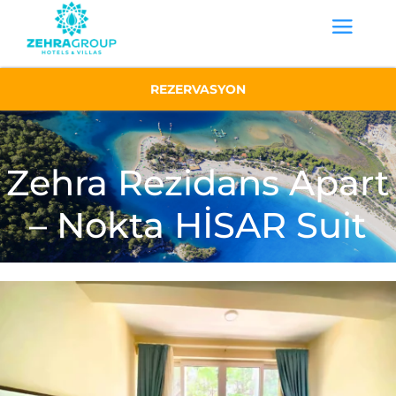
REZERVASYON
Zehra Rezidans Apart
– Nokta HİSAR Suit