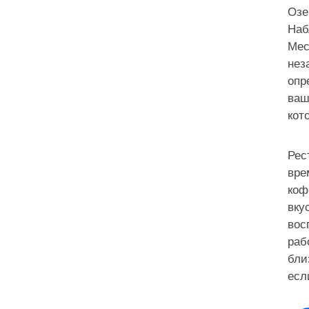
Озе
Наб
Мес
нез
опр
ваш
кот
Рес
вре
коф
вку
вос
раб
бли
есл