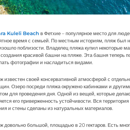
ra Kuleli Beach
в Фетхие – популярное место для людей
ятное время с семьей. По местным историям, пляж был н
изошло поблизости. Владелец пляжа купил некоторые ма
 создания красивой башни на пляже. Эта башня теперь п
лать фотографии и насладиться видами.
ж известен своей консервативной атмосферой с отдельн
щин. Озеро посреди пляжа окружено кабинками и другими
том для проведения дня. Одной из вещей, которые дела
яется его приверженность устойчивости. Вся территория 
ния и стены сделаны из натуральных материалов.
ж довольно большой, площадью в 20 гектаров. Есть мног