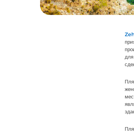
Zeh
при
про
для
сде
Пля
жен
мес
явл
зда
Пля