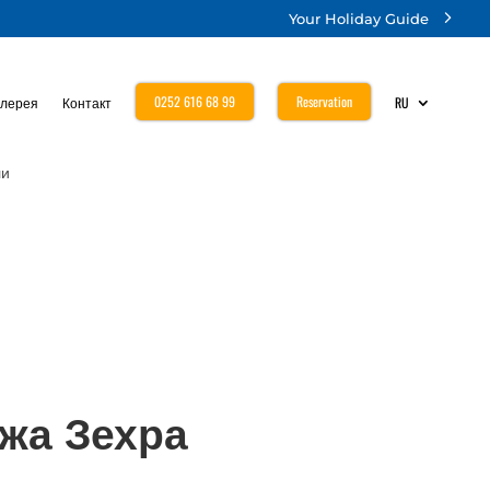
Your Holiday Guide
0252 616 68 99
Reservation
алерея
Контакт
RU
ли
яжа Зехра