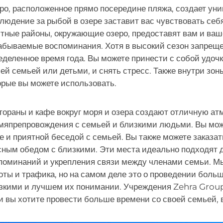
ро, расположенное прямо посередине пляжа, создает у
людение за рыбой в озере заставит вас чувствовать себя,
тные районы, окружающие озеро, предоставят вам и ваш
абываемые воспоминания. Хотя в высокий сезон запреще
еделенное время года. Вы можете принести с собой удоч
ей семьей или детьми, и снять стресс. Также внутри зон
орые вы можете использовать.
тораны и кафе вокруг моря и озера создают отличную ат
мяпрепровождения с семьей и близкими людьми. Вы мож
е и приятной беседой с семьей. Вы также можете заказат
сным обедом с близкими. Эти места идеально подходят
поминаний и укрепления связи между членами семьи. Мы
оты и трафика, но на самом деле это о проведении боль
зкими и лучшем их понимании. Учреждения Zehra Group
и вы хотите провести больше времени со своей семьей, в