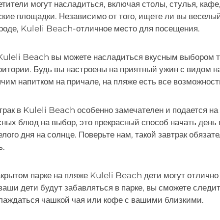
етители могут насладиться, включая столы, стулья, кафе
ские площадки. Независимо от того, ищете ли вы веселы
роде, Kuleli Beach-отличное место для посещения.
Kuleli Beach вы можете насладиться вкусным выбором ту
ритории. Будь вы настроены на приятный ужин с видом н
ячим напитком на причале, на пляже есть все возможности
трак в Kuleli Beach особенно замечателен и подается на
сных блюд на выбор, это прекрасный способ начать день
елого дня на солнце. Поверьте нам, такой завтрак обязат
ь.
акрытом парке на пляже Kuleli Beach дети могут отлично 
 ваши дети будут забавляться в парке, вы сможете следи
лаждаться чашкой чая или кофе с вашими близкими.