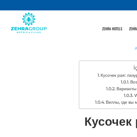
ZEHRA HOTELS
ZEHRA
A
İ
Кусочек рая: лаз
Воз
Варианты 
W
Виллы, где вы 
Кусочек 