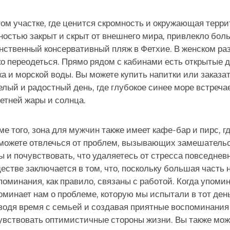
том участке, где ценится скромность и окружающая террит
ностью закрыт и скрыт от внешнего мира, привлекло боль
нственный консервативный пляж в Фетхие. В женском раз
ко переодеться. Прямо рядом с кабинами есть открытые 
ка и морской воды. Вы можете купить напитки или заказа
елый и радостный день, где глубокое синее море встреча
летней жары и солнца.
ме того, зона для мужчин также имеет кафе-бар и пирс, г
можете отвлечься от проблем, вызывающих замешательст
ы и почувствовать, что удаляетесь от стресса повседне
естве заключается в том, что, поскольку большая часть 
поминания, как правило, связаны с работой. Когда упоми
оминает нам о проблеме, которую мы испытали в тот ден
водя время с семьей и создавая приятные воспоминания 
увствовать оптимистичные стороны жизни. Вы также мож