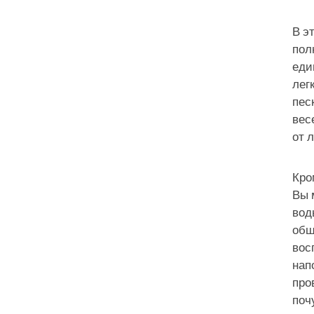
В э
пол
еди
лег
пес
вес
от 
Кро
Вы 
вод
общ
вос
нап
про
поч