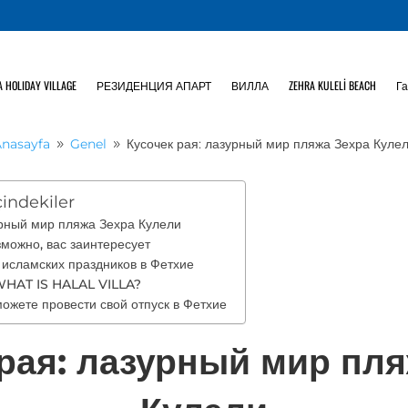
 HOLIDAY VILLAGE
РЕЗИДЕНЦИЯ АПАРТ
ВИЛЛА
ZEHRA KULELİ BEACH
Г
nasayfa
Genel
Кусочек рая: лазурный мир пляжа Зехра Куле
9
9
çindekiler
урный мир пляжа Зехра Кулели
можно, вас заинтересует
исламских праздников в Фетхие
HAT IS HALAL VILLA?
можете провести свой отпуск в Фетхие
рая: лазурный мир пл