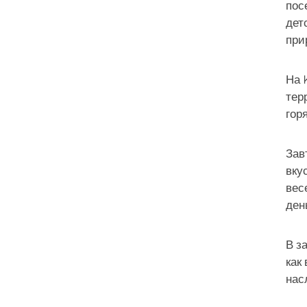
пос
дет
при
На 
тер
гор
Зав
вку
вес
ден
В з
как
нас