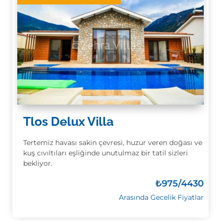
Tlos Delux Villa
Tertemiz havası sakin çevresi, huzur veren doğası ve
kuş cıvıltıları eşliğinde unutulmaz bir tatil sizleri
bekliyor.
₺
975/4430
Arasında Gecelik Fiyatlar