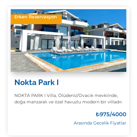
Erken Rezervasyon
Nokta Park I
NOKTA PARK I Villa, Ölüdeniz/Ovacık mevkiinde,
doğa manzaralı ve özel havuzlu modern bir villadır.
₺
975/4000
Arasında Gecelik Fiyatlar