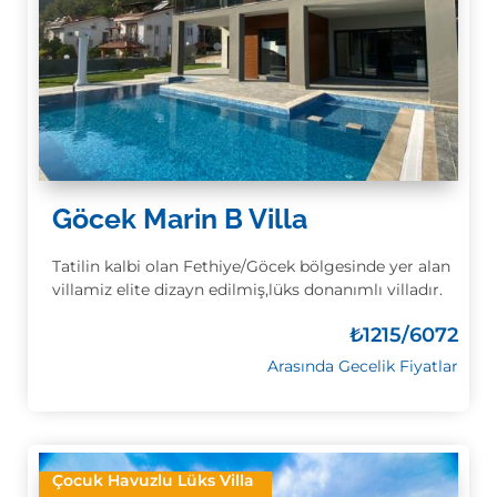
Göcek Marin B Villa
Tatilin kalbi olan Fethiye/Göcek bölgesinde yer alan
villamiz elite dizayn edilmiş,lüks donanımlı villadır.
₺
1215/6072
Arasında Gecelik Fiyatlar
Çocuk Havuzlu Lüks Villa