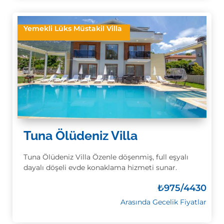
Yemekli Lüks Müstakil Villa
Tuna Ölüdeniz Villa
Tuna Ölüdeniz Villa Özenle döşenmiş, full eşyalı
dayalı döşeli evde konaklama hizmeti sunar.
₺
975/4430
Arasında Gecelik Fiyatlar