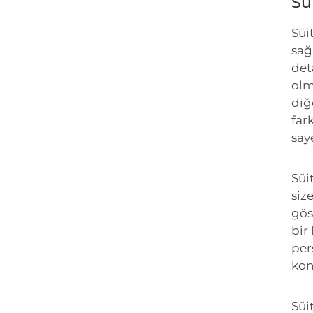
Su
Süi
sağ
det
olm
diğ
fark
say
Süi
siz
gös
bir
per
kon
Süit