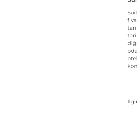
Süi
fiya
tari
tar
diğ
oda
ote
kon
İlgi