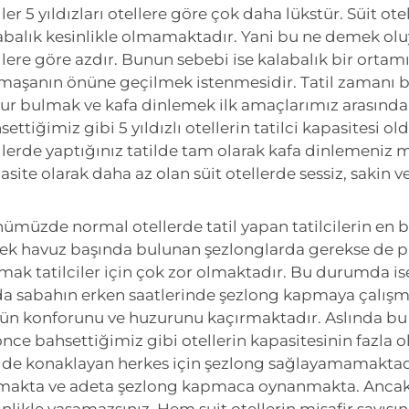
ller 5 yıldızları otellere göre çok daha lükstür. Süit ote
abalık kesinlikle olmamaktadır. Yani bu ne demek oluyor
llere göre azdır. Bunun sebebi ise kalabalık bir ortam
maşanın önüne geçilmek istenmesidir. Tatil zamanı bir 
ur bulmak ve kafa dinlemek ilk amaçlarımız arasında
settiğimiz gibi 5 yıldızlı otellerin tatilci kapasitesi ol
llerde yaptığınız tatilde tam olarak kafa dinlemeni
asite olarak daha az olan süit otellerde sessiz, sakin ve 
ümüzde normal otellerde tatil yapan tatilcilerin en 
ek havuz başında bulunan şezlonglarda gerekse de p
mak tatilciler için çok zor olmaktadır. Bu durumda ise
da sabahın erken saatlerinde şezlong kapmaya çalışma
ün konforunu ve huzurunu kaçırmaktadır. Aslında bu
önce bahsettiğimiz gibi otellerin kapasitesinin fazla ol
lde konaklayan herkes için şezlong sağlayamamaktadı
makta ve adeta şezlong kapmaca oynanmakta. Ancak s