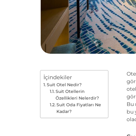
Ote
İçindekiler
gör
Suit Otel Nedir?
ote
Suit Otellerin
gör
Özellikleri Nelerdir?
Bu 
Suit Oda Fiyatları Ne
Kadar?
bu 
ola