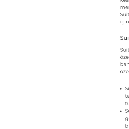
kes
mem
Sui
içi
Sui
Süi
öze
bah
özel
S
t
t
S
g
b