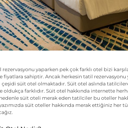
l rezervasyonu yaparken pek çok farklı otel bizi karşıl
e fiyatlara sahiptir. Ancak herkesin tatil rezervasyo
l çeşidi süit otel olmaktadır. Süit otel aslında tatilcil
e oldukça farklıdır. Süit otel hakkında internette her
nedenle süit oteli merak eden tatilciler bu oteller ha
yazımızda süit oteller hakkında merak ettiğiniz her tü
cağız.