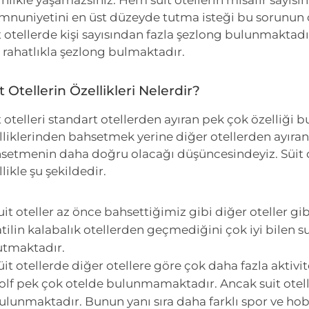
inlikle yaşamazsınız. Hem suit otellerin misafir sayısın
nuniyetini en üst düzeyde tutma isteği bu sorunun 
t otellerde kişi sayısından fazla şezlong bulunmaktadır
n rahatlıkla şezlong bulmaktadır.
t Otellerin Özellikleri Nelerdir?
t otelleri standart otellerden ayıran pek çok özelliği
lliklerinden bahsetmek yerine diğer otellerden ayıran
setmenin daha doğru olacağı düşüncesindeyiz. Süit ot
likle şu şekildedir.
uit oteller az önce bahsettiğimiz gibi diğer oteller gib
atilin kalabalık otellerden geçmediğini çok iyi bilen sui
utmaktadır.
üit otellerde diğer otellere göre çok daha fazla akti
olf pek çok otelde bulunmamaktadır. Ancak suit otel
ulunmaktadır. Bunun yanı sıra daha farklı spor ve hobi a