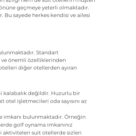
ın azlığı hem de suit otellerin müşteri
önüne geçmeye yeterli olmaktadır.
. Bu sayede herkes kendisi ve ailesi
 bulunmaktadır. Standart
 ve önemli özelliklerinden
elleri diğer otellerden ayıran
i kalabalık değildir. Huzurlu bir
t otel işletmecileri oda sayısını az
vite imkanı bulunmaktadır. Örneğin
lerde golf oynama imkanınız
ktiviteleri suit otellerde sizleri