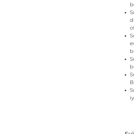
b
S
d
o
S
e
b
S
b
S
B
S
i
Sui